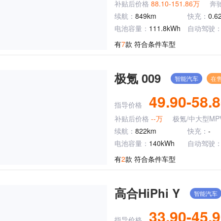
补贴后价格
88.10-151.86万
奔
续航：
849km
快充：
0.
电池容量：
111.8kWh
自动驾驶
有
7
款 符合条件车型
极氪 009
智能汽车
在
49.90-58.
指导价格
补贴后价格
--万
极氪/中大型MP
续航：
822km
快充：
-
电池容量：
140kWh
自动驾驶
有
2
款 符合条件车型
高合HiPhi Y
智能汽车
33.90-45.
指导价格