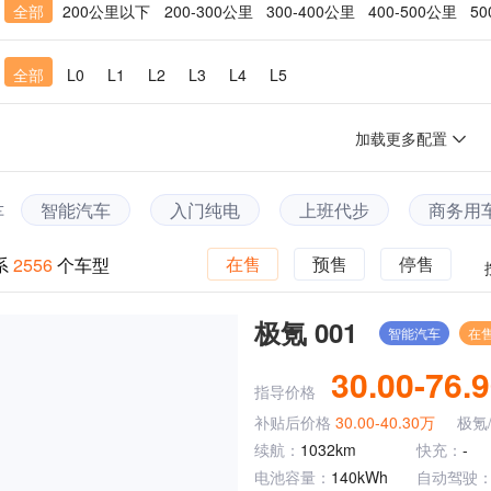
：
全部
200公里以下
200-300公里
300-400公里
400-500公里
5
：
全部
L0
L1
L2
L3
L4
L5
加载更多配置
智能汽车
入门纯电
上班代步
商务用
车
在售
预售
停售
系
2556
个车型
极氪 001
智能汽车
在
30.00-76.
指导价格
补贴后价格
30.00-40.30万
极氪
续航：
1032km
快充：
-
电池容量：
140kWh
自动驾驶