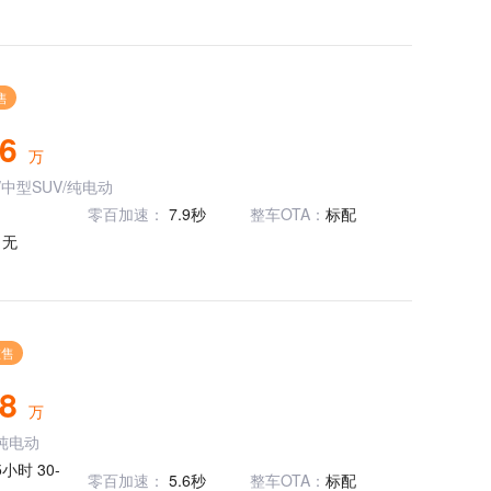
售
96
万
/中型SUV/纯电动
零百加速：
7.9秒
整车OTA：
标配
：
无
在售
98
万
纯电动
5小时 30-
零百加速：
5.6秒
整车OTA：
标配