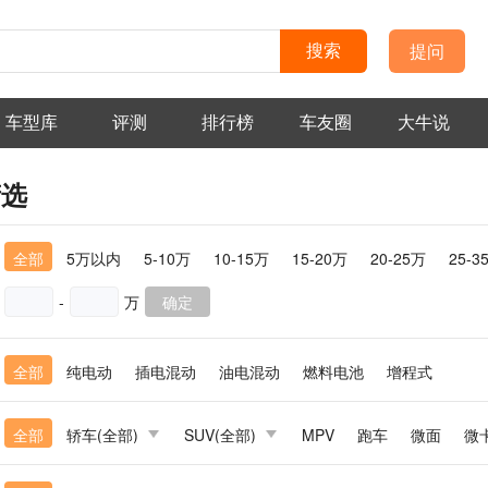
提问
搜索
车型库
评测
排行榜
车友圈
大牛说
筛选
：
全部
5万以内
5-10万
10-15万
15-20万
20-25万
25-3
-
万
确定
：
全部
纯电动
插电混动
油电混动
燃料电池
增程式
：
全部
轿车(全部)
SUV(全部)
MPV
跑车
微面
微