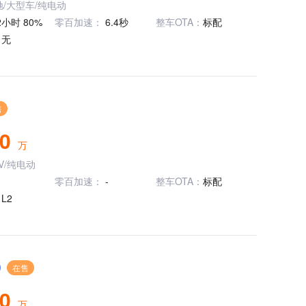
驰/大型车/纯电动
62小时 80%
零百加速：
6.4秒
整车OTA：
标配
：
无
售
80
万
V/纯电动
零百加速：
-
整车OTA：
标配
：
L2
在售
90
万