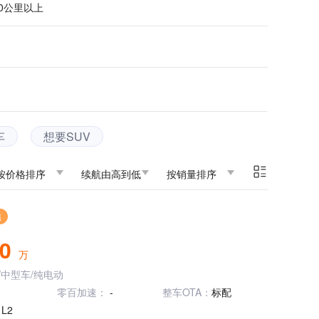
00公里以上
车
想要SUV
按价格排序
续航由高到低
按销量排序
售
90
万
/中型车/纯电动
零百加速：
-
整车OTA：
标配
：
L2