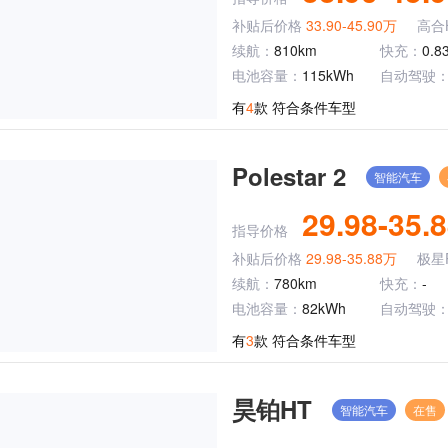
补贴后价格
33.90-45.90万
高合H
续航：
810km
快充：
0.8
电池容量：
115kWh
自动驾驶
有
4
款 符合条件车型
Polestar 2
智能汽车
29.98-35.
指导价格
补贴后价格
29.98-35.88万
极星P
续航：
780km
快充：
-
电池容量：
82kWh
自动驾驶
有
3
款 符合条件车型
昊铂HT
智能汽车
在售