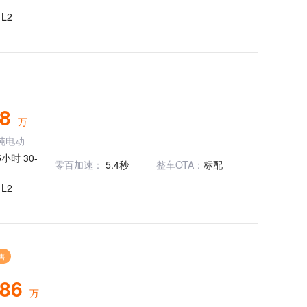
：
L2
98
万
纯电动
5小时 30-
零百加速：
5.4秒
整车OTA：
标配
：
L2
售
.86
万