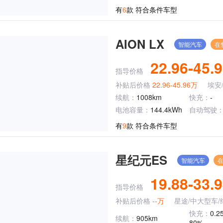
有
6
款 符合条件车型
AION LX
智能汽车
在
22.96-45.
指导价格
补贴后价格
22.96-45.96万
埃安
续航：
1008km
快充：
-
电池容量：
144.4kWh
自动驾驶
有
9
款 符合条件车型
星纪元ES
智能汽车
19.88-33.
指导价格
补贴后价格
--万
星途/中大型车/
快充：
0.2
续航：
905km
80%