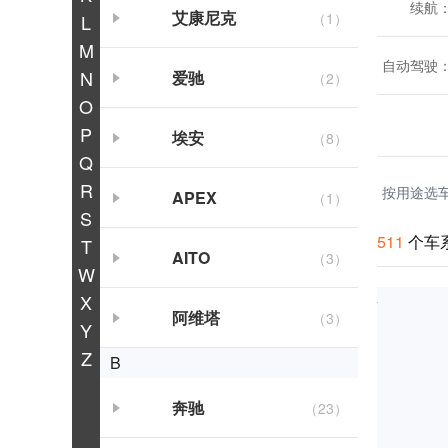
续航
艾康尼克
（1）
L
M
自动驾驶
N
爱驰
（2）
O
P
埃安
（8）
Q
R
按用途选
APEX
（1）
S
511
个车
T
AITO
（3）
W
X
阿维塔
（3）
Y
Z
B
奔驰
（23）