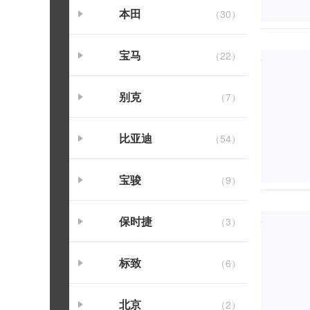
本田
（30）
宝马
（22）
别克
（7）
比亚迪
（54）
宝骏
（9）
保时捷
（3）
标致
（6）
北京
（2）