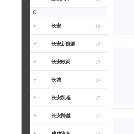
C
长安
（12）
长安新能源
（2）
长安欧尚
（9）
长城
（4）
长安凯程
（7）
长安跨越
（1）
成功汽车
（2）