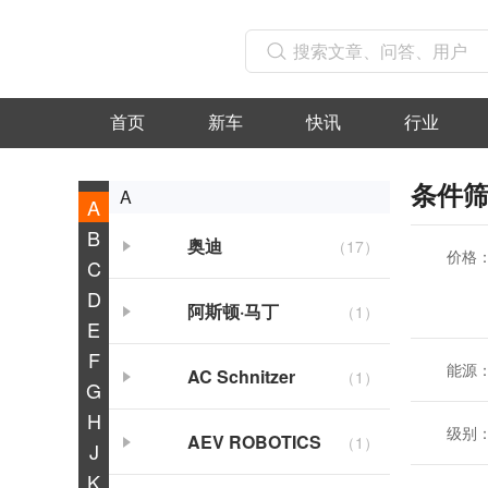
首页
新车
快讯
行业
条件
A
A
B
奥迪
（17）
价格
C
D
阿斯顿·马丁
（1）
E
F
能源
AC Schnitzer
（1）
G
H
级别
AEV ROBOTICS
（1）
J
K