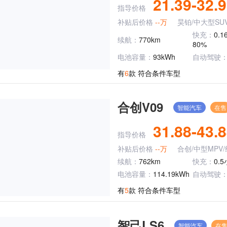
21.39-32.
指导价格
补贴后价格
--万
昊铂/中大型SU
快充：
0.1
续航：
770km
80%
电池容量：
93kWh
自动驾驶
有
6
款 符合条件车型
合创V09
智能汽车
在售
31.88-43.
指导价格
补贴后价格
--万
合创/中型MPV
续航：
762km
快充：
0.5
电池容量：
114.19kWh
自动驾驶
有
5
款 符合条件车型
智己LS6
智能汽车
在