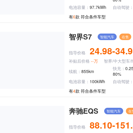
电池容量：
97.7kWh
自动驾驶
有
6
款 符合条件车型
智界S7
智能汽车
在售
24.98-34.
指导价格
补贴后价格
--万
智界/中大型车/
快充：
0.2
续航：
855km
80%
电池容量：
100kWh
自动驾驶
有
4
款 符合条件车型
奔驰EQS
智能汽车
在
88.10-151
指导价格