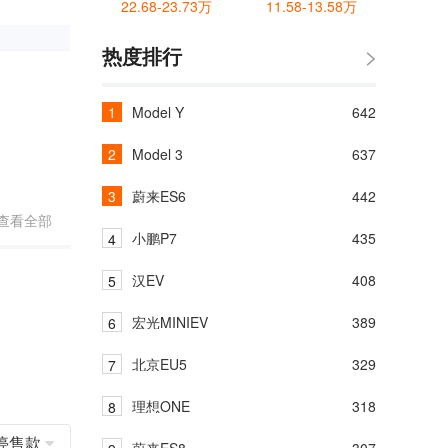
22.68-23.73万
11.58-13.58万
热度排行
Model Y
642
Model 3
637
蔚来ES6
442
查看全部
小鹏P7
435
汉EV
408
宏光MINIEV
389
北京EU5
329
理想ONE
318
停售款
蔚来ES8
307