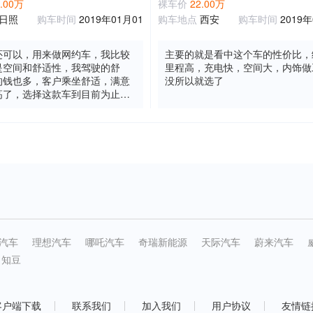
2.00万
裸车价
22.00万
日照
购车时间
2019年01月01
购车地点
西安
购车时间
2019年
还可以，用来做网约车，我比较
主要的就是看中这个车的性价比，
是空间和舒适性，我驾驶的舒
里程高，充电快，空间大，内饰做
的钱也多，客户乘坐舒适，满意
没所以就选了
高了，选择这款车到目前为止综
还算满意
汽车
理想汽车
哪吒汽车
奇瑞新能源
天际汽车
蔚来汽车
知豆
客户端下载
联系我们
加入我们
用户协议
友情链