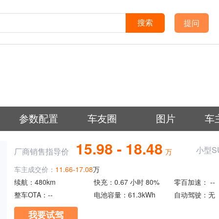
提问
搜索
参数配置
车友圈
图片
车
15.98 - 18.48
小型S
厂商销售指导价
万
车主成交价：
11.66-17.08
万
续航：
480km
快充：
0.67 小时 80%
零百加速：
--
整车OTA：
--
电池容量：
61.3kWh
自动驾驶：
无
我要试驾