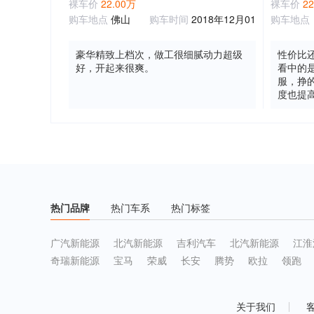
裸车价
22.00万
裸车价
2
购车地点
佛山
购车时间
2018年12月01
购车地点
豪华精致上档次，做工很细腻动力超级
性价比
好，开起来很爽。
看中的
服，挣
度也提
合来讲
热门品牌
热门车系
热门标签
广汽新能源
北汽新能源
吉利汽车
北汽新能源
江淮
奇瑞新能源
宝马
荣威
长安
腾势
欧拉
领跑
关于我们