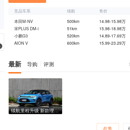
竞品车系
续航
售价
本田M-NV
500km
14.98-15.98万
宋PLUS DM-i
51km
15.98-18.98万
小鹏G3
520km
14.89-17.69万
AION V
600km
15.99-23.29万
椅
最新
导购
评测
续航里程升级 新款理念VE-1今日上市
在售