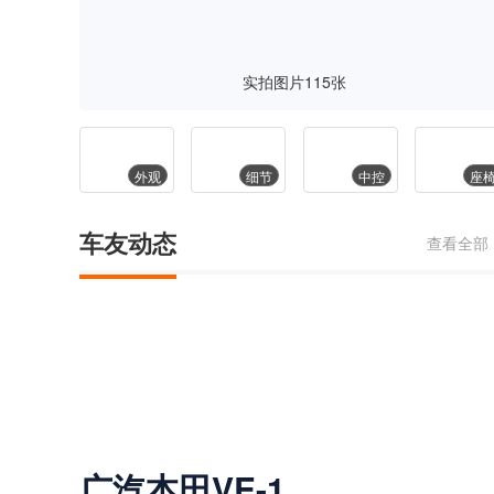
实拍图片
115
张
外观
细节
中控
座
车友动态
查看全部
广汽本田VE-1