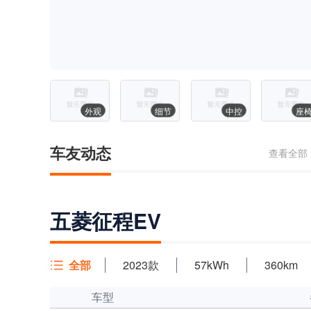
外观
细节
中控
座
车友动态
查看全部
五菱征程EV
全部
2023款
57kWh
360km
车型