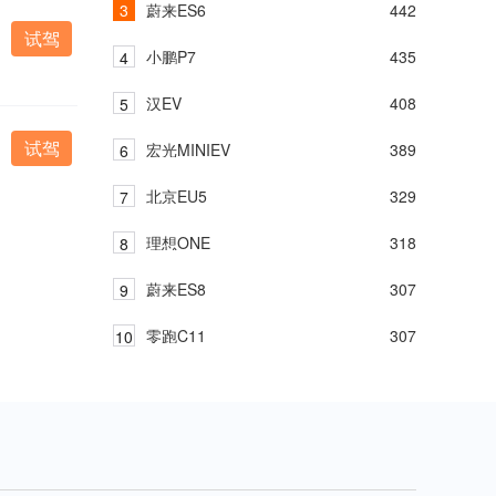
蔚来ES6
442
试驾
小鹏P7
435
汉EV
408
试驾
宏光MINIEV
389
北京EU5
329
理想ONE
318
蔚来ES8
307
零跑C11
307