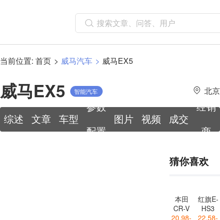
当前位置:
首页
威马汽车
威马EX5
威马EX5
北京
智能汽车
车主
参数
经销
综述
文章
车型
图片
视频
成交
配置
商
价
猜你喜欢
本田
红旗E-
CR-V
HS3
20.98-
22.58-