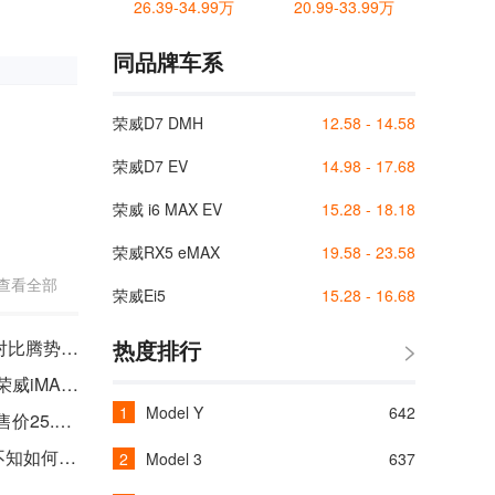
26.39-34.99万
20.99-33.99万
同品牌车系
荣威D7 DMH
12.58 - 14.58
荣威D7 EV
14.98 - 17.68
荣威 i6 MAX EV
15.28 - 18.18
荣威RX5 eMAX
19.58 - 23.58
查看全部
荣威Ei5
15.28 - 16.68
热度排行
互有优势 荣威iMAX8 EV静态对比腾势D9
起售价25.98万，“移动头等舱”荣威iMAX8 EV告诉你啥叫内卷！
Model Y
642
荣威 iMAX8 EV 全新上市，预售价25.98万元起
持币30万锁定荣威iMAX8 EV不知如何选？购车手册请收好
Model 3
637