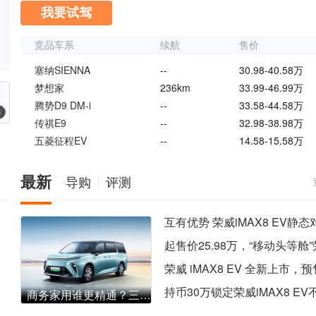
我要试驾
竞品车系
续航
售价
塞纳SIENNA
--
30.98-40.58万
梦想家
236km
33.99-46.99万
腾势D9 DM-i
--
33.58-44.58万
椅
传祺E9
--
32.98-38.98万
五菱征程EV
--
14.58-15.58万
最新
导购
评测
商务家用谁更精通？三款纯电MPV车型大PK