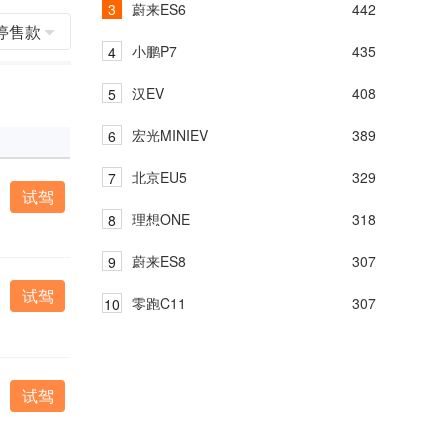
蔚来ES6
442
停售款
小鹏P7
435
汉EV
408
宏光MINIEV
389
北京EU5
329
试驾
理想ONE
318
蔚来ES8
307
试驾
零跑C11
307
试驾