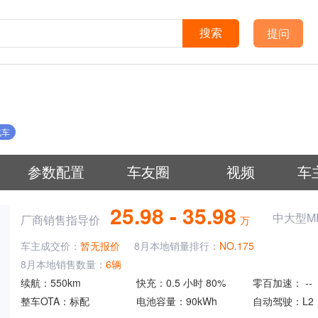
提问
搜索
汽车
参数配置
车友圈
视频
车
25.98 - 35.98
中大型M
厂商销售指导价
万
车主成交价：
暂无报价
8月
本地销量排行：
NO.175
8月
本地销售数量：
6辆
续航：
550km
快充：
0.5 小时 80%
零百加速：
--
整车OTA：
标配
电池容量：
90kWh
自动驾驶：
L2