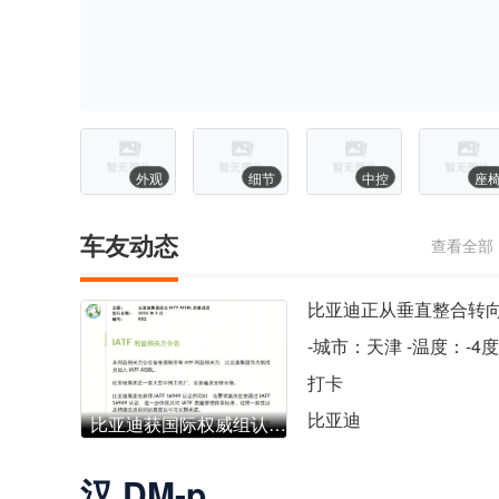
外观
细节
中控
座
车友动态
查看全部
打卡
比亚迪
比亚迪获国际权威组认受加入国际汽工作组新能源首家！
汉 DM-p