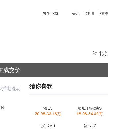
APP下载
登录
注册
投稿
北京
主成交价
猜你喜欢
/插电混动
7秒
汉EV
极狐 阿尔法S
20.98-33.18万
18.98-34.49万
汉 DM-i
智己L7