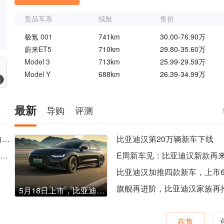
竞品车系
续航
售价
极氪 001
741km
30.00-76.90万
蔚来ET5
710km
29.80-35.60万
Model 3
713km
25.99-29.59万
Model Y
688km
26.39-34.99万
椅
最新
导购
评测
比亚迪正从垂直整合转向开放共享，2025年1-11月销量超418万辆，全年目标约460万辆；动力电池外供占比突破20%，弗迪电池、弗迪动力在电驱/电控装机量榜单领先，刀片电池、CTB、DM-i实现行业级复用，服务丰田、奔驰、现代、小米等。海外累计销售超91万辆，巴西、比利时、墨西哥居前。储能业务覆盖六大洲110余国，CTS超级集成推动度电成本下降。以标准化与全球化，加速技术普惠与产业升级。
比亚迪汉第20万辆新车下线
-城市：天津 -温度：-4度到-2度 -车型型号：比亚迪宋PRO卓越 -能耗表现：18.2kWh -其他备注：市区代步，时速60左右，动能回收最大 -
5月18日上市，比亚迪汉DM-i冠军版、汉DM-p战神版即将推出
在售