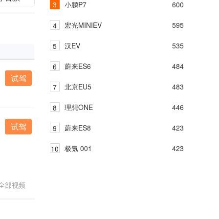
小鹏P7
600
宏光MINIEV
595
汉EV
535
蔚来ES6
484
试驾
北京EU5
483
理想ONE
446
试驾
蔚来ES8
423
极氪 001
423
全部视频