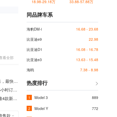
18.98-29.18万
33.88-57.88万
同品牌车系
海豹DM-i
16.68 - 23.68
比亚迪e9
22.98
比亚迪D1
16.08 - 16.78
查看全部
比亚迪e3
13.63 - 15.48
海鸥
7.38 - 8.98
E周新车见：比亚迪汉新款再来，最快零百加速仅3.7秒
热度排行
比亚迪汉加推四款新车，上市6小时订单近5万
Model 3
889
旗舰再进阶，比亚迪汉家族再推4款新车，堪称惊艳
Model Y
772
停售款