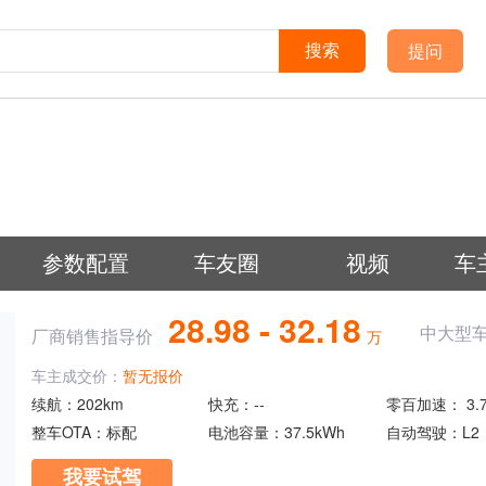
提问
搜索
参数配置
车友圈
视频
车
28.98 - 32.18
中大型车
厂商销售指导价
万
车主成交价：
暂无报价
续航：
202km
快充：
--
零百加速：
3.
整车OTA：
标配
电池容量：
37.5kWh
自动驾驶：
L2
我要试驾