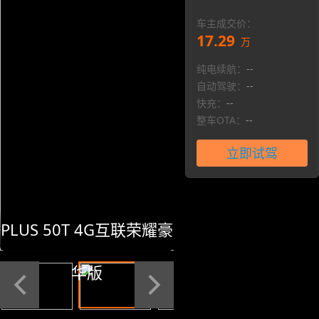
车主成交价：
17.29
万
纯电续航：
--
自动驾驶：
--
快充：
--
整车OTA：
--
立即试驾
PLUS 50T 4G互联荣耀豪
华版