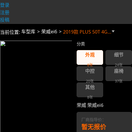
登录
注册
投稿
车型库
荣威ei6
2019款 PLUS 50T 4G互联荣耀
当前位置:
分类
外观
细节
8
张
24
张
中控
座椅
20
张
37
张
其他
8
张
荣威 荣威ei6
厂商指导价：
暂无报价