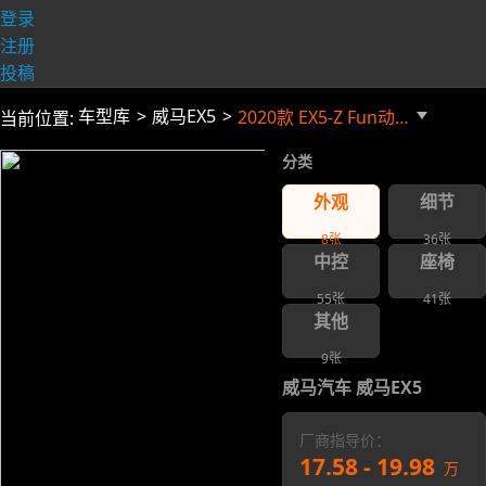
登录
注册
投稿
车型库
威马EX5
2020款 EX5-Z Fun动感版 停售
当前位置:
分类
外观
细节
8
张
36
张
中控
座椅
55
张
41
张
其他
9
张
威马汽车 威马EX5
厂商指导价：
17.58 - 19.98
万