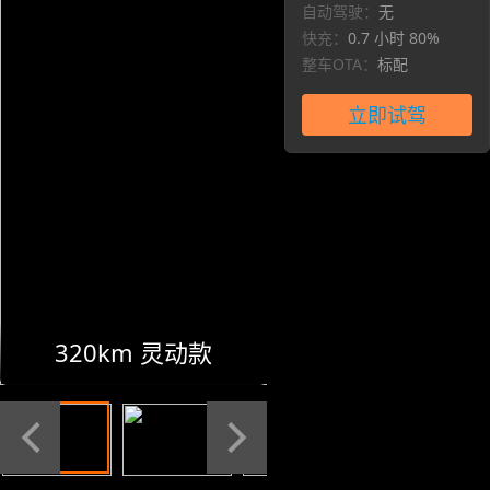
自动驾驶：
无
快充：
0.7 小时 80%
整车OTA：
标配
立即试驾
320km 灵动款