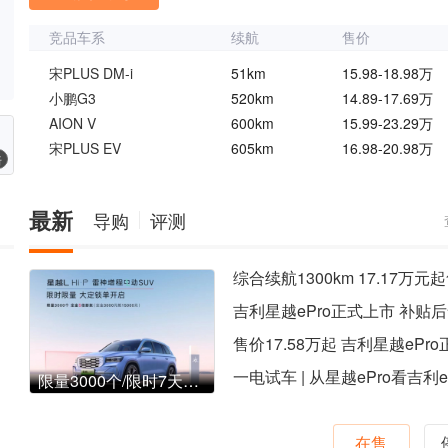
竞品车系
续航
售价
宋PLUS DM-i
51km
15.98-18.98万
小鹏G3
520km
14.89-17.69万
AION V
600km
15.99-23.29万
宋PLUS EV
605km
16.98-20.98万
椅
最新
导购
评测
售价17.58万起 吉利星越ePr
限量3000个/限时7天，吉利星越L Hi·P雷神开启大定
在售