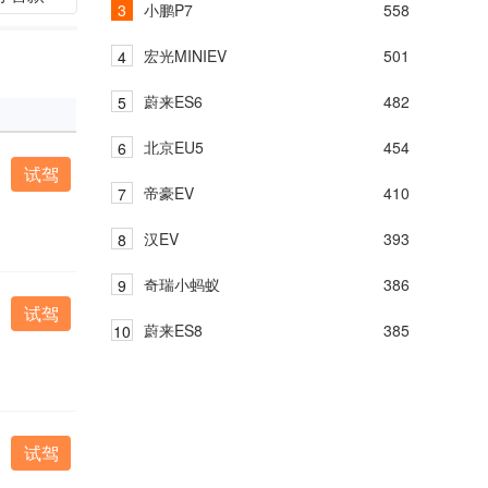
小鹏P7
558
宏光MINIEV
501
蔚来ES6
482
北京EU5
454
试驾
帝豪EV
410
汉EV
393
奇瑞小蚂蚁
386
试驾
蔚来ES8
385
试驾