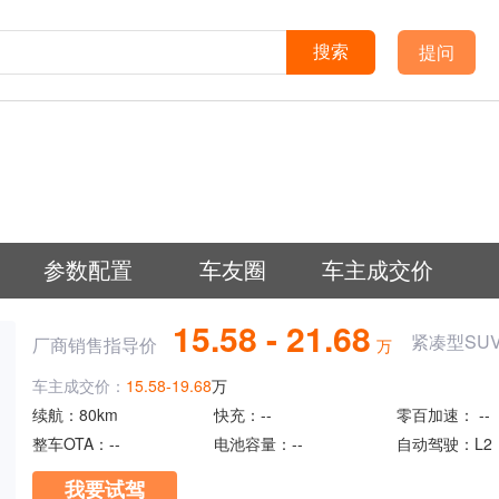
提问
搜索
参数配置
车友圈
车主成交价
15.58 - 21.68
紧凑型SU
厂商销售指导价
万
车主成交价：
15.58-19.68
万
续航：
80km
快充：
--
零百加速：
--
整车OTA：
--
电池容量：
--
自动驾驶：
L2
我要试驾