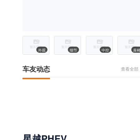
外观
细节
中控
座
车友动态
查看全部
星越PHEV