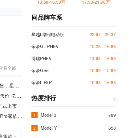
13.58-16.38万
17.98-21.98万
同品牌车系
星越L增程电动版
23.97 - 25.37
帝豪GL PHEV
15.28 - 16.88
博瑞PHEV
14.98 - 16.98
查看全部
帝豪GSe
10.99 - 15.99
帝豪L Hi·P
10.98 - 16.88
综合续航1300km 17.17万元起售，星越L雷神Hi·X混动版正式上市
吉利星越ePro正式上市 补贴后售价17.58万元起/最大纯电续航80km
热度排行
o正式上市
Model 3
789
一电试车 | 从星越ePro看吉利ePro家族实力几何
Model Y
658
停售款