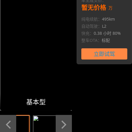
车主成交价：
暂无价格
万
纯电续航：
495km
自动驾驶：
L2
快充：
0.38 小时 80%
整车OTA：
标配
立即试驾
基本型