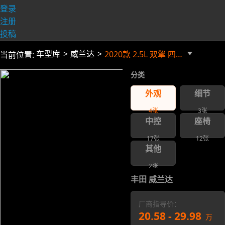
登录
注册
投稿
车型库
威兰达
2020款 2.5L 双擎 四驱 豪华版
当前位置:
分类
外观
细节
4
张
3
张
中控
座椅
17
张
12
张
其他
2
张
丰田 威兰达
厂商指导价：
20.58 - 29.98
万