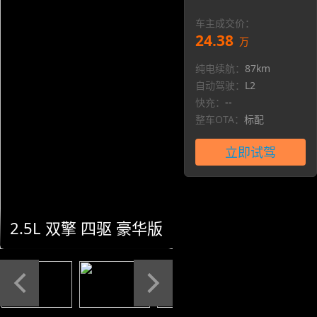
车主成交价：
24.38
万
纯电续航：
87km
自动驾驶：
L2
快充：
--
整车OTA：
标配
立即试驾
2.5L 双擎 四驱 豪华版