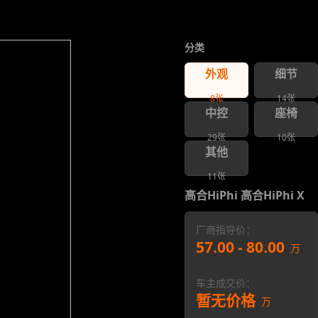
分类
外观
细节
8
张
14
张
中控
座椅
29
张
10
张
其他
11
张
高合HiPhi 高合HiPhi X
厂商指导价：
57.00 - 80.00
万
车主成交价：
暂无价格
万