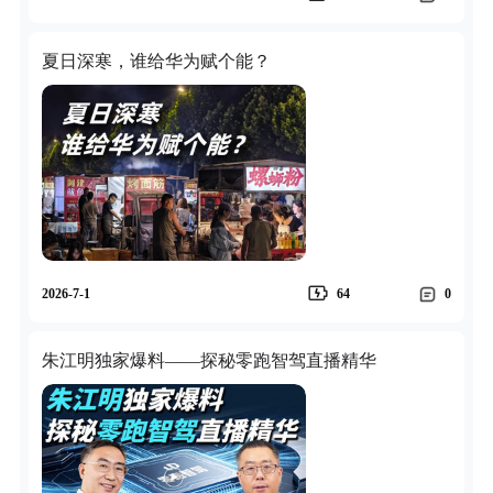
夏日深寒，谁给华为赋个能？
2026-7-1
64
0
朱江明独家爆料——探秘零跑智驾直播精华