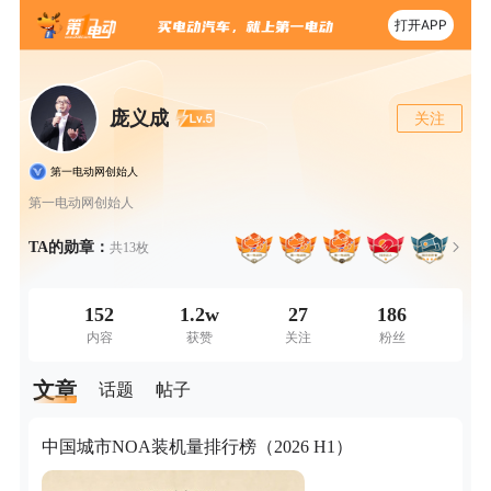
打开APP
庞义成
关注
第一电动网创始人
第一电动网创始人
TA的勋章：
共13枚
152
1.2w
27
186
内容
获赞
关注
粉丝
文章
话题
帖子
中国城市NOA装机量排行榜（2026 H1）