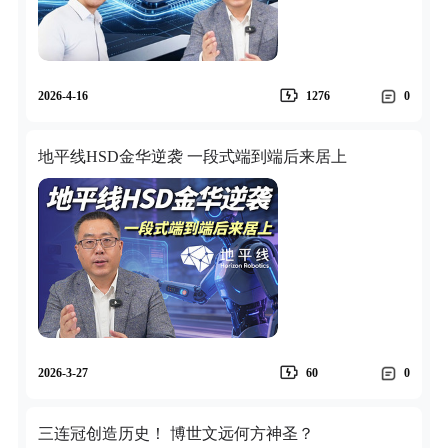
2026-4-16
1276
0
地平线HSD金华逆袭 一段式端到端后来居上
2026-3-27
60
0
三连冠创造历史！ 博世文远何方神圣？