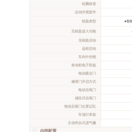
轮圈材质
运动外观套件
钥匙类型
●智
无钥匙进入功能
无钥匙启动
远程启动
车内中控锁
发动机电子防盗
电动吸合门
侧滑门开启方式
电动后尾门
感应式后尾门
电动后尾门位置记忆
车顶行李架
主动闭合式进气栅
内部配置