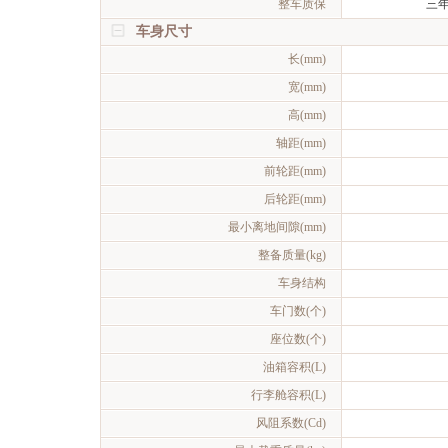
整车质保
三
车身尺寸
长(mm)
宽(mm)
高(mm)
轴距(mm)
前轮距(mm)
后轮距(mm)
最小离地间隙(mm)
整备质量(kg)
车身结构
车门数(个)
座位数(个)
油箱容积(L)
行李舱容积(L)
风阻系数(Cd)