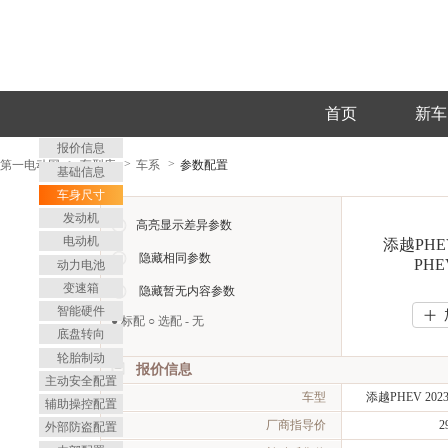
首页
新车
报价信息
第一电动网
车型库
车系
参数配置
基础信息
车身尺寸
发动机
高亮显示差异参数
电动机
添越PHEV
隐藏相同参数
PH
动力电池
变速箱
隐藏暂无内容参数
智能硬件
>
>
● 标配 ○ 选配 - 无
底盘转向
轮胎制动
报价信息
主动安全配置
车型
添越PHEV 202
辅助操控配置
厂商指导价
2
外部防盗配置