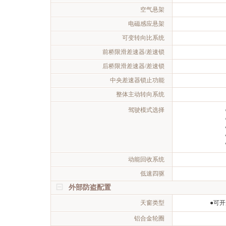
空气悬架
电磁感应悬架
可变转向比系统
前桥限滑差速器/差速锁
后桥限滑差速器/差速锁
中央差速器锁止功能
整体主动转向系统
驾驶模式选择
动能回收系统
低速四驱
外部防盗配置
天窗类型
●可
铝合金轮圈