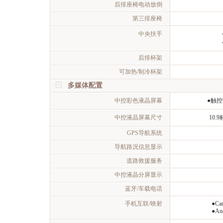
后排座椅电动放倒
第三排座椅
中央扶手
后排杯架
可加热/制冷杯架
多媒体配置
中控彩色液晶屏幕
●触
中控液晶屏幕尺寸
10.
GPS导航系统
导航路况信息显示
道路救援服务
中控液晶分屏显示
蓝牙/车载电话
手机互联/映射
●Car
●And