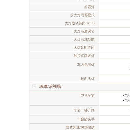
前雾灯
前大灯雨雾模式
大灯随动转向(AFS)
大灯高度调节
大灯清洗功能
大灯延时关闭
触控式阅读灯
车内氛围灯
转向头灯
玻璃/后视镜
电动车窗
●电
●电
车窗一键升降
车窗防夹手
防紫外线/隔热玻璃