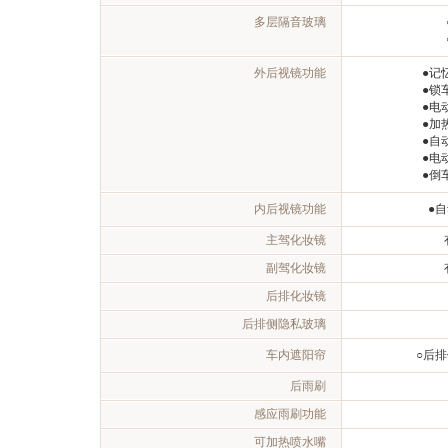
多层隔音玻璃
外后视镜功能
●记
●锁
●电
●加
●自
●电
●倒
内后视镜功能
●
主驾化妆镜
副驾化妆镜
后排化妆镜
后排侧隐私玻璃
车内遮阳帘
○后
后雨刷
感应雨刷功能
可加热喷水嘴