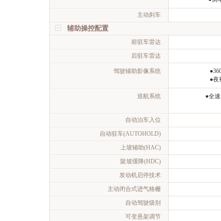
主动刹车
辅助操控配置
前驻车雷达
后驻车雷达
驾驶辅助影像系统
●3
●夜
巡航系统
●全
自动泊车入位
自动驻车(AUTOHOLD)
上坡辅助(HAC)
陡坡缓降(HDC)
发动机启停技术
主动闭合式进气格栅
自动驾驶级别
可变悬架调节