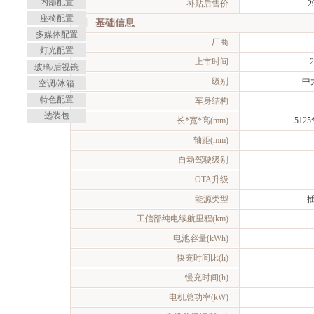
内部配置
补贴后售价
2
座椅配置
基础信息
多媒体配置
厂商
灯光配置
上市时间
2
玻璃/后视镜
级别
中
空调/冰箱
特色配置
车身结构
选装包
长*宽*高(mm)
5125
轴距(mm)
自动驾驶级别
OTA升级
能源类型
工信部纯电续航里程(km)
电池容量(kWh)
快充时间比(h)
慢充时间(h)
电机总功率(kW)