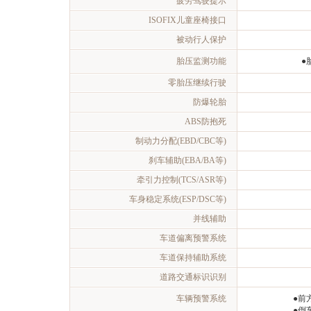
疲劳驾驶提示
ISOFIX儿童座椅接口
被动行人保护
胎压监测功能
●
零胎压继续行驶
防爆轮胎
ABS防抱死
制动力分配(EBD/CBC等)
刹车辅助(EBA/BA等)
牵引力控制(TCS/ASR等)
车身稳定系统(ESP/DSC等)
并线辅助
车道偏离预警系统
车道保持辅助系统
道路交通标识识别
车辆预警系统
●前
●倒