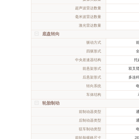
超声波雷达数量
毫米波雷达数量
激光雷达数量
底盘转向
驱动方式
四驱形式
中央差速器结构
托
前悬架形式
双叉
后悬架形式
多连
转向系统
车体结构
轮胎制动
前制动器类型
后制动器类型
驻车制动类型
前轮胎规格尺寸
28