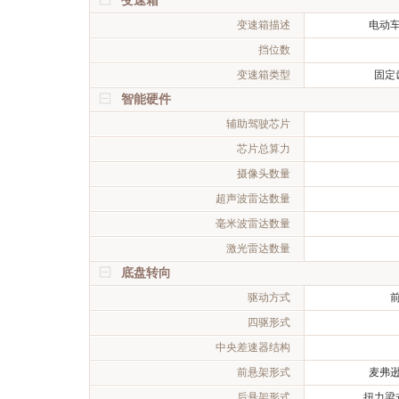
变速箱
变速箱描述
电动
挡位数
变速箱类型
固定
智能硬件
辅助驾驶芯片
芯片总算力
摄像头数量
超声波雷达数量
毫米波雷达数量
激光雷达数量
底盘转向
驱动方式
四驱形式
中央差速器结构
前悬架形式
麦弗
后悬架形式
扭力梁