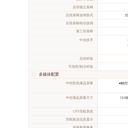
后排独立座椅
后排座椅放倒形式
后排座椅电动放倒
第三排座椅
中央扶手
后排杯架
可加热/制冷杯架
多媒体配置
中控彩色液晶屏幕
●触
中控液晶屏幕尺寸
14.
GPS导航系统
导航路况信息显示
道路救援服务