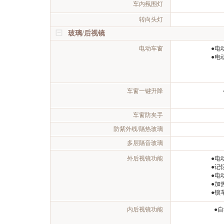
车内氛围灯
转向头灯
玻璃/后视镜
电动车窗
●电
●电
车窗一键升降
车窗防夹手
防紫外线/隔热玻璃
多层隔音玻璃
外后视镜功能
●电
●记
●电
●加
●锁
内后视镜功能
●