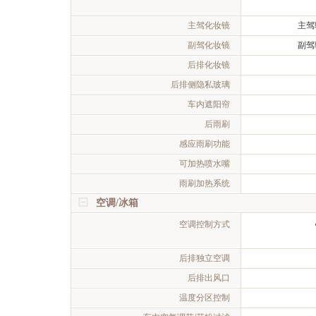
主驾化妆镜
主驾
副驾化妆镜
副驾
后排化妆镜
后排侧隐私玻璃
车内遮阳帘
后雨刷
感应雨刷功能
可加热喷水嘴
雨刷加热系统
空调/冰箱
空调控制方式
后排独立空调
后排出风口
温度分区控制