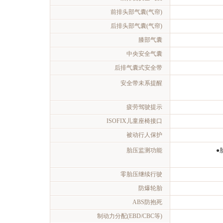
前排头部气囊(气帘)
后排头部气囊(气帘)
膝部气囊
中央安全气囊
后排气囊式安全带
安全带未系提醒
疲劳驾驶提示
ISOFIX儿童座椅接口
被动行人保护
胎压监测功能
●
零胎压继续行驶
防爆轮胎
ABS防抱死
制动力分配(EBD/CBC等)