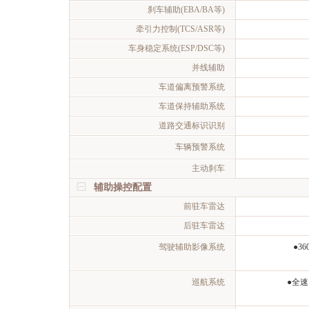
刹车辅助(EBA/BA等)
牵引力控制(TCS/ASR等)
车身稳定系统(ESP/DSC等)
并线辅助
车道偏离预警系统
车道保持辅助系统
道路交通标识识别
车辆预警系统
主动刹车
辅助操控配置
前驻车雷达
后驻车雷达
驾驶辅助影像系统
●3
巡航系统
●全