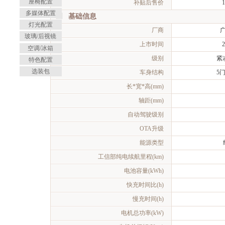
座椅配置
补贴后售价
多媒体配置
基础信息
灯光配置
厂商
玻璃/后视镜
上市时间
2
空调/冰箱
级别
紧
特色配置
选装包
车身结构
5
长*宽*高(mm)
轴距(mm)
自动驾驶级别
OTA升级
能源类型
工信部纯电续航里程(km)
电池容量(kWh)
快充时间比(h)
慢充时间(h)
电机总功率(kW)