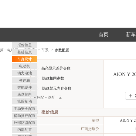
首页
新车
报价信息
第一电动网
车型库
车系
参数配置
基础信息
车身尺寸
电动机
高亮显示差异参数
动力电池
AION Y 
隐藏相同参数
变速箱
智能硬件
隐藏暂无内容参数
底盘转向
>
>
● 标配 ○ 选配 - 无
轮胎制动
主动安全配置
报价信息
辅助操控配置
车型
AION Y 
外部防盗配置
厂商指导价
内部配置