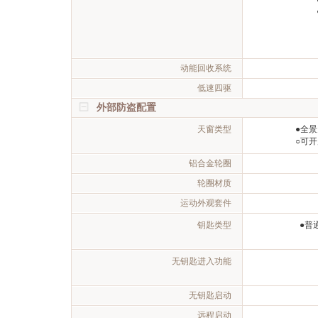
动能回收系统
低速四驱
外部防盗配置
天窗类型
●全
○可
铝合金轮圈
轮圈材质
运动外观套件
钥匙类型
●普
无钥匙进入功能
无钥匙启动
远程启动