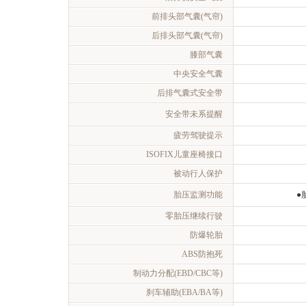
前排头部气囊(气帘)
后排头部气囊(气帘)
膝部气囊
中央安全气囊
后排气囊式安全带
安全带未系提醒
疲劳驾驶提示
ISOFIX儿童座椅接口
被动行人保护
胎压监测功能
●
零胎压继续行驶
防爆轮胎
ABS防抱死
制动力分配(EBD/CBC等)
刹车辅助(EBA/BA等)