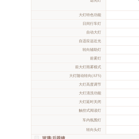
远光灯
大灯特色功能
日间行车灯
自动大灯
自适应远近光
转向辅助灯
前雾灯
前大灯雨雾模式
大灯随动转向(AFS)
大灯高度调节
大灯清洗功能
大灯延时关闭
触控式阅读灯
车内氛围灯
转向头灯
玻璃/后视镜