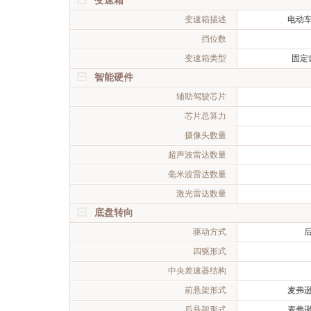
变速箱
变速箱描述
电动
挡位数
变速箱类型
固定
智能硬件
辅助驾驶芯片
芯片总算力
摄像头数量
超声波雷达数量
毫米波雷达数量
激光雷达数量
底盘转向
驱动方式
四驱形式
中央差速器结构
前悬架形式
麦弗
后悬架形式
麦弗