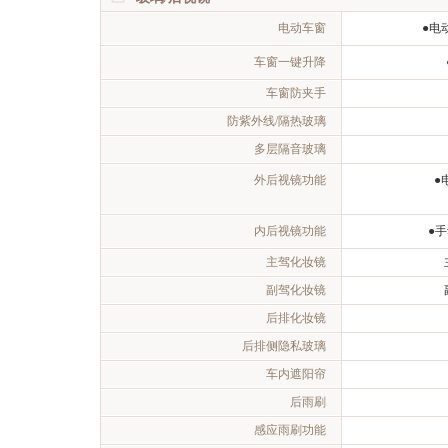
电动车窗
●电
车窗一键升降
车窗防夹手
防紫外线/隔热玻璃
多层隔音玻璃
外后视镜功能
●
内后视镜功能
●
主驾化妆镜
副驾化妆镜
后排化妆镜
后排侧隐私玻璃
车内遮阳帘
后雨刷
感应雨刷功能