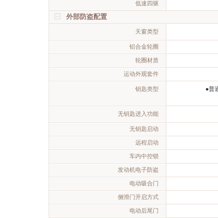
低速四驱
外部防盗配置
天窗类型
铝合金轮圈
轮圈材质
运动外观套件
钥匙类型
●普
无钥匙进入功能
无钥匙启动
远程启动
车内中控锁
发动机电子防盗
电动吸合门
侧滑门开启方式
电动后尾门