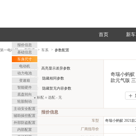
首页
新车
报价信息
第一电动网
车型库
车系
参数配置
基础信息
车身尺寸
电动机
高亮显示差异参数
动力电池
奇瑞小蚂蚁 
隐藏相同参数
款元气版 三
变速箱
智能硬件
隐藏暂无内容参数
底盘转向
>
>
● 标配 ○ 选配 - 无
轮胎制动
主动安全配置
报价信息
辅助操控配置
车型
外部防盗配置
厂商指导价
内部配置