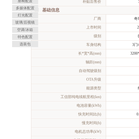
座椅配置
补贴后售价
多媒体配置
基础信息
灯光配置
厂商
奇
玻璃/后视镜
上市时间
2
空调/冰箱
级别
特色配置
选装包
车身结构
3门
长*宽*高(mm)
3200
轴距(mm)
自动驾驶级别
OTA升级
能源类型
工信部纯电续航里程(km)
电池容量(kWh)
快充时间比(h)
0
慢充时间(h)
电机总功率(kW)