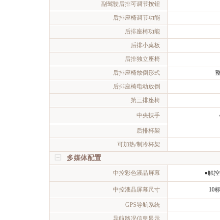
副驾驶后排可调节按钮
后排座椅调节功能
后排座椅功能
后排小桌板
后排独立座椅
后排座椅放倒形式
后排座椅电动放倒
第三排座椅
中央扶手
后排杯架
可加热/制冷杯架
多媒体配置
中控彩色液晶屏幕
●触
中控液晶屏幕尺寸
10
GPS导航系统
导航路况信息显示