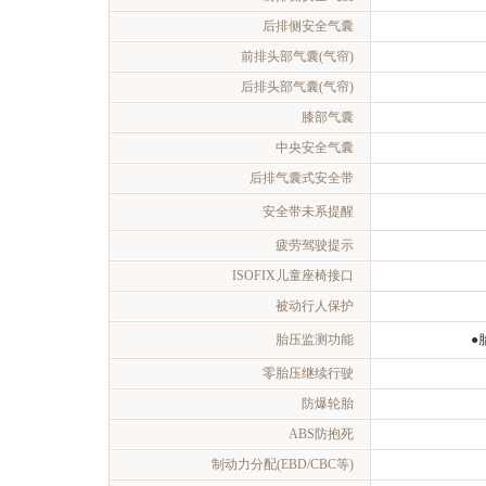
后排侧安全气囊
前排头部气囊(气帘)
后排头部气囊(气帘)
膝部气囊
中央安全气囊
后排气囊式安全带
安全带未系提醒
疲劳驾驶提示
ISOFIX儿童座椅接口
被动行人保护
胎压监测功能
●
零胎压继续行驶
防爆轮胎
ABS防抱死
制动力分配(EBD/CBC等)