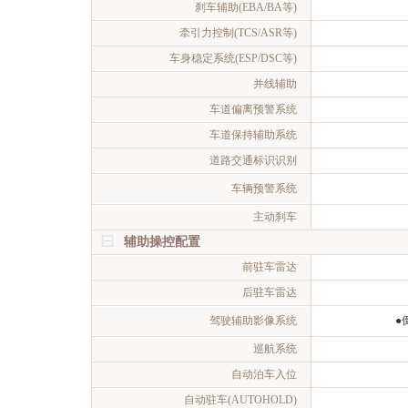
刹车辅助(EBA/BA等)
牵引力控制(TCS/ASR等)
车身稳定系统(ESP/DSC等)
并线辅助
车道偏离预警系统
车道保持辅助系统
道路交通标识识别
车辆预警系统
主动刹车
辅助操控配置
前驻车雷达
后驻车雷达
驾驶辅助影像系统
●
巡航系统
自动泊车入位
自动驻车(AUTOHOLD)