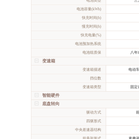
电池类型
三
电池容量(kWh)
快充时间(h)
慢充时间(h)
快充电量(%)
电池预加热系统
电池组质保
八年
变速箱
变速箱描述
电动
挡位数
变速箱类型
固定
智能硬件
底盘转向
驱动方式
四驱形式
中央差速器结构
前悬架形式
麦弗