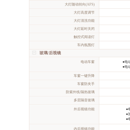
大灯随动转向(AFS)
大灯高度调节
大灯清洗功能
大灯延时关闭
触控式阅读灯
车内氛围灯
玻璃/后视镜
电动车窗
●电
●电
车窗一键升降
车窗防夹手
防紫外线/隔热玻璃
多层隔音玻璃
外后视镜功能
●
●
●
内后视镜功能