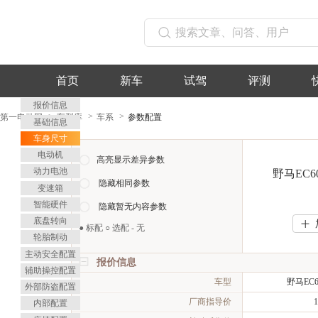
首页
新车
试驾
评测
报价信息
第一电动网
车型库
车系
参数配置
基础信息
车身尺寸
电动机
高亮显示差异参数
动力电池
野马EC60
隐藏相同参数
变速箱
智能硬件
隐藏暂无内容参数
底盘转向
>
>
● 标配 ○ 选配 - 无
轮胎制动
主动安全配置
报价信息
辅助操控配置
车型
野马EC60
外部防盗配置
厂商指导价
内部配置