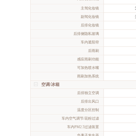
主驾化妆镜
副驾化妆镜
后排化妆镜
后排侧隐私玻璃
车内遮阳帘
后雨刷
感应雨刷功能
可加热喷水嘴
雨刷加热系统
空调/冰箱
后排独立空调
后排出风口
温度分区控制
车内空气调节/花粉过滤
车内PM2.5过滤装置
负离子发生器