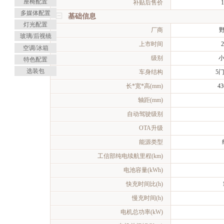
座椅配置
补贴后售价
多媒体配置
基础信息
灯光配置
厂商
玻璃/后视镜
上市时间
2
空调/冰箱
级别
小
特色配置
选装包
车身结构
5
长*宽*高(mm)
43
轴距(mm)
自动驾驶级别
OTA升级
能源类型
工信部纯电续航里程(km)
电池容量(kWh)
快充时间比(h)
慢充时间(h)
电机总功率(kW)