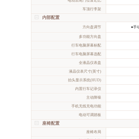
电动后尾门位置记忆
车顶行李架
内部配置
方向盘调节
●手
多功能方向盘
行车电脑屏幕标配
行车电脑屏幕选配
全液晶仪表盘
液晶仪表尺寸(英寸)
抬头显示系统(HUD)
内置行车记录仪
主动降噪
手机无线充电功能
电动可调踏板
座椅配置
座椅布局