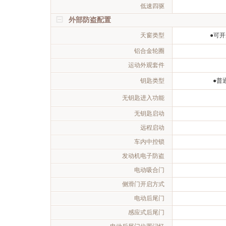
低速四驱
外部防盗配置
天窗类型
●可
铝合金轮圈
运动外观套件
钥匙类型
●普
无钥匙进入功能
无钥匙启动
远程启动
车内中控锁
发动机电子防盗
电动吸合门
侧滑门开启方式
电动后尾门
感应式后尾门