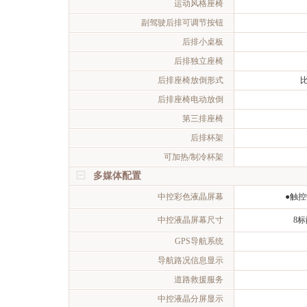
运动风格座椅
副驾驶后排可调节按钮
后排小桌板
后排独立座椅
后排座椅放倒形式
后排座椅电动放倒
第三排座椅
后排杯架
可加热/制冷杯架
多媒体配置
中控彩色液晶屏幕
●触
中控液晶屏幕尺寸
8标
GPS导航系统
导航路况信息显示
道路救援服务
中控液晶分屏显示