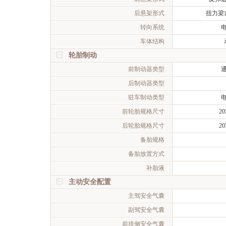
后悬架形式
扭力梁
转向系统
车体结构
轮胎制动
前制动器类型
后制动器类型
驻车制动类型
前轮胎规格尺寸
20
后轮胎规格尺寸
20
备胎规格
备胎放置方式
补胎液
主动安全配置
主驾安全气囊
副驾安全气囊
前排侧安全气囊